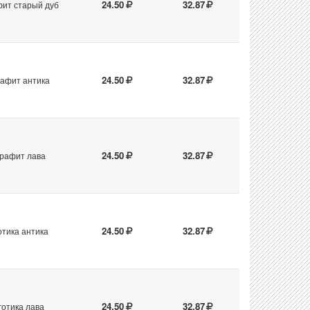
24.50
32.87
фит старый дуб
24.50
32.87
рафит антика
24.50
32.87
графит лава
24.50
32.87
отика антика
24.50
32.87
готика лава