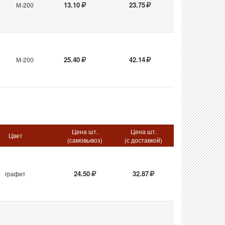
13.10
23.75
М-200
25.40
42.14
М-200
Цена шт.
Цена шт.
Цвет
(самовывоз)
(с доставкой)
24.50
32.87
графит