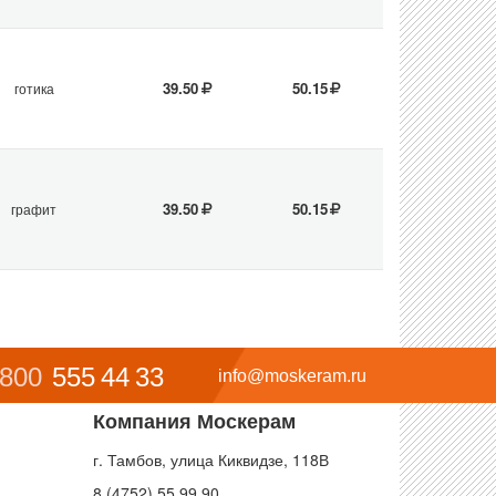
39.50
50.15
готика
39.50
50.15
графит
 800
555 44 33
info@moskeram.ru
Компания Москерам
г. Тамбов, улица Киквидзе, 118В
8 (4752) 55 99 90