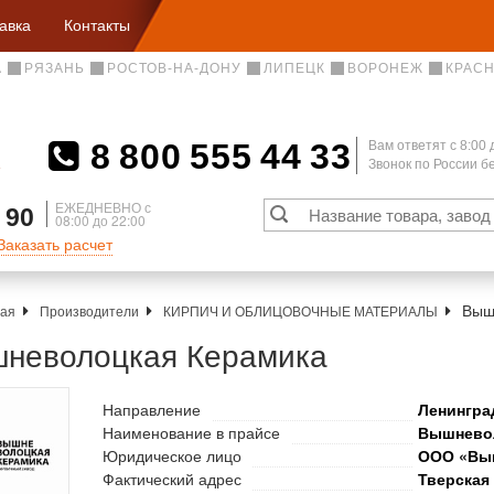
авка
Контакты
А
РЯЗАНЬ
РОСТОВ-НА-ДОНУ
ЛИПЕЦК
ВОРОНЕЖ
КРАС
8 800 555 44 33
Вам ответят c 8:00 
Звонок по России 
А
ЕЖЕДНЕВНО с
 90
08:00 до 22:00
Заказать расчет
Выш
ная
Производители
КИРПИЧ И ОБЛИЦОВОЧНЫЕ МАТЕРИАЛЫ
неволоцкая Керамика
Направление
Ленингра
Наименование в прайсе
Вышневол
Юридическое лицо
ООО «Вы
Фактический адрес
Тверская