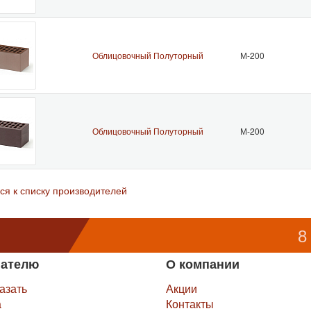
Облицовочный Полуторный
М-200
Облицовочный Полуторный
М-200
ся к списку производителей
8
пателю
О компании
казать
Акции
а
Контакты