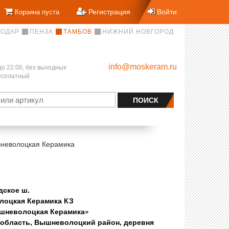
Регистрация
Войти
Корзина пуста
НОДАР
ПЕНЗА
ТАМБОВ
НИЖНИЙ НОВГОРОД
info@moskeram.ru
до 22:00, без выходных
бесплатный
неволоцкая Керамика
дское ш.
оцкая Керамика КЗ
шневолоцкая Керамика»
 область, Вышневолоцкий район, деревня