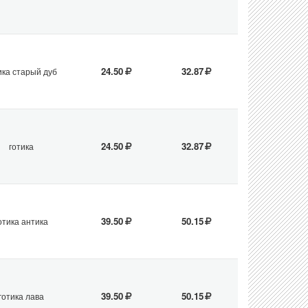
24.50
32.87
ика старый дуб
24.50
32.87
готика
39.50
50.15
отика антика
39.50
50.15
готика лава