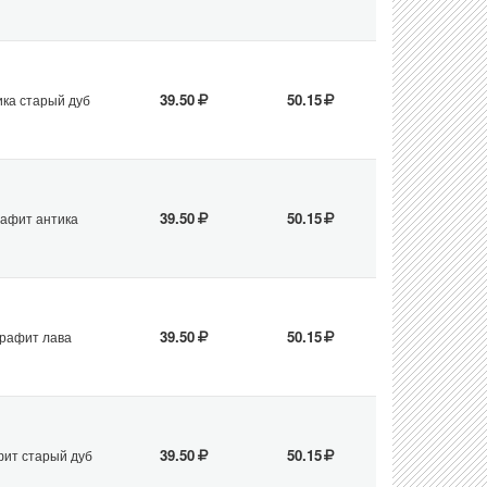
39.50
50.15
ика старый дуб
39.50
50.15
рафит антика
39.50
50.15
графит лава
39.50
50.15
фит старый дуб