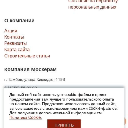
Согласие на обработку
персональных данных
О компании
Акции
Контакты
Реквизиты
Карта сайта
Строительные статьи
Компания Москерам
г. Тамбов, улица Киквидзе, 118В
8 (4752) 55 99 90
Данный веб-сайт использует cookie-файлы в целях
предоставления вам лучшего пользовательского опыта
© 2010-2026 Москерам
на нашем сайте. Продолжая использовать данный сайт,
Указанные на сайте цены не являются публичной офертой (ст.435 ГК
вы соглашаетесь с использованием нами cookie-файлов.
РФ).
Для получения дополнительной информации см.
Стоимость и наличие товара просьба уточнять в офисах продаж....
Политика Cookie.
ПРИНЯТЬ