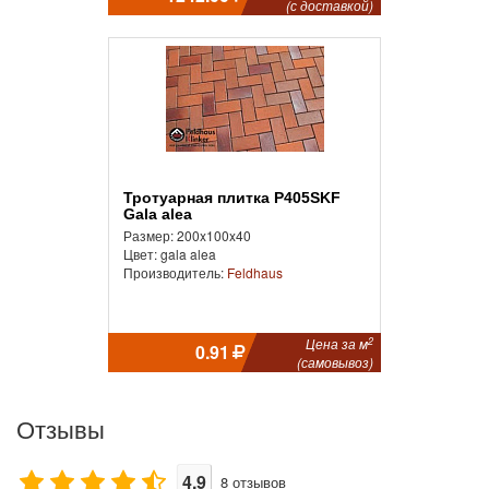
(с доставкой)
Тротуарная плитка P405SKF
Gala alea
Размер: 200x100x40
Цвет: gala alea
Производитель:
Feldhaus
2
Цена за м
0.91
(самовывоз)
Отзывы
4.9
8
отзывов