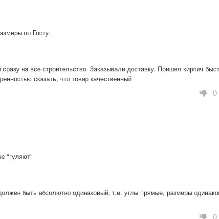
азмеры по Госту.
сразу на все строительство. Заказывали доставку. Пришел кирпич быстр
еренностью сказать, что товар качественный
0
не "гуляют"
должен быть абсолютно одинаковый, т.е. углы прямые, размеры одинаков
0