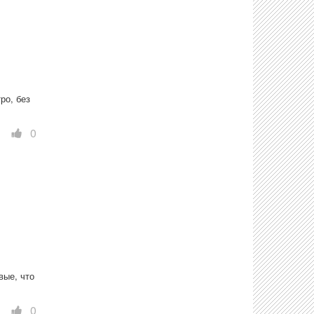
о, без 
0
ые, что 
0