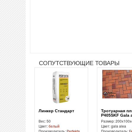
СОПУТСТВУЮЩИЕ ТОВАРЫ
Линкер Стандарт
Тротуарная плитка
P405SKF Gala 
Вес: 50
Размер: 200x100x
Цвет:
белый
Цвет: gala alea
Производитель:
Perfekta
Производитель:
F