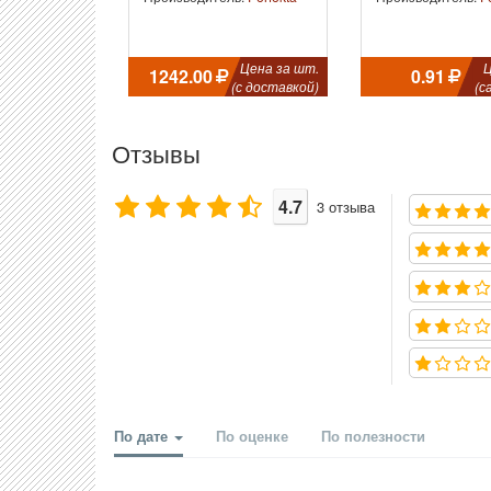
Цена за шт.
Ц
1242.00
0.91
(с доставкой)
(с
Отзывы
4.7
3
отзыва
По дате
По оценке
По полезности