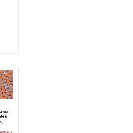
alea
40
eldhaus