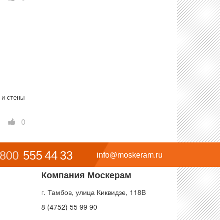
и стены 
0
 800
555 44 33
info@moskeram.ru
Компания Москерам
г. Тамбов, улица Киквидзе, 118В
8 (4752) 55 99 90