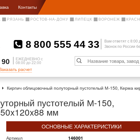
авка
Контакты
А
РЯЗАНЬ
РОСТОВ-НА-ДОНУ
ЛИПЕЦК
ВОРОНЕЖ
КРАС
8 800 555 44 33
Вам ответят c 8:00 
Звонок по России 
А
ЕЖЕДНЕВНО с
 90
08:00 до 22:00
Заказать расчет
Кирпич облицовочный полуторный пустотелый М-150, Керма ки
уторный пустотелый М-150,
250x120x88 мм
ОСНОВНЫЕ ХАРАКТЕРИСТИКИ
Артикул
146001