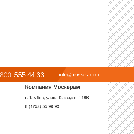
 800
555 44 33
info@moskeram.ru
Компания Москерам
г. Тамбов, улица Киквидзе, 118В
8 (4752) 55 99 90