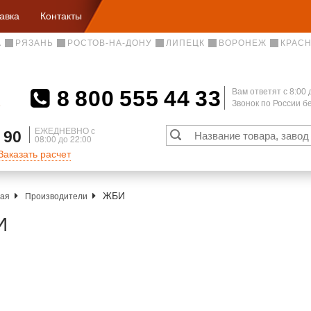
авка
Контакты
А
РЯЗАНЬ
РОСТОВ-НА-ДОНУ
ЛИПЕЦК
ВОРОНЕЖ
КРАС
8 800 555 44 33
Вам ответят c 8:00 
Звонок по России 
А
ЕЖЕДНЕВНО с
 90
08:00 до 22:00
Заказать расчет
ЖБИ
ная
Производители
И