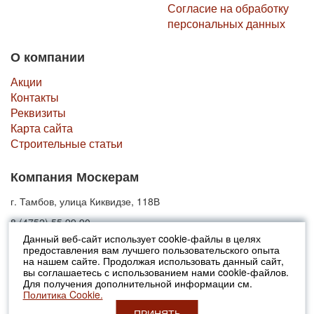
Согласие на обработку
персональных данных
О компании
Акции
Контакты
Реквизиты
Карта сайта
Строительные статьи
Компания Москерам
г. Тамбов, улица Киквидзе, 118В
8 (4752) 55 99 90
Данный веб-сайт использует cookie-файлы в целях
предоставления вам лучшего пользовательского опыта
© 2010-2026 Москерам
на нашем сайте. Продолжая использовать данный сайт,
Указанные на сайте цены не являются публичной офертой (ст.435 ГК
вы соглашаетесь с использованием нами cookie-файлов.
РФ).
Для получения дополнительной информации см.
Стоимость и наличие товара просьба уточнять в офисах продаж....
Политика Cookie.