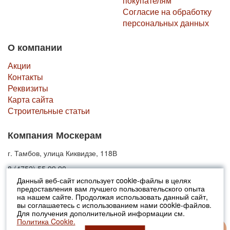
покупателям
Согласие на обработку
персональных данных
О компании
Акции
Контакты
Реквизиты
Карта сайта
Строительные статьи
Компания Москерам
г. Тамбов, улица Киквидзе, 118В
8 (4752) 55 99 90
Данный веб-сайт использует cookie-файлы в целях
предоставления вам лучшего пользовательского опыта
© 2010-2026 Москерам
на нашем сайте. Продолжая использовать данный сайт,
Указанные на сайте цены не являются публичной офертой (ст.435 ГК
вы соглашаетесь с использованием нами cookie-файлов.
РФ).
Для получения дополнительной информации см.
Стоимость и наличие товара просьба уточнять в офисах продаж....
Политика Cookie.