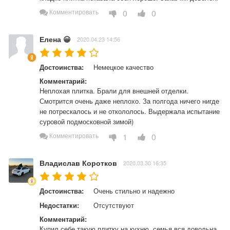
0
0
Комментировать
Елена 😀
2020.04.23 14:56
Достоинства:
Немецкое качество
Комментарий:
Неплохая плитка. Брали для внешней отделки. 
Смотрится очень даже неплохо. За полгода ничего нигде 
не потрескалось и не откололось. Выдержала испытание 
суровой подмосковной зимой)
1
0
Комментировать
Владислав Коротков
2020.03.30 16:35
Достоинства:
Очень стильно и надежно
Недостатки:
Отсутствуют
Комментарий:
Купил себе такую плитку на кухню, семья вся довольна, 