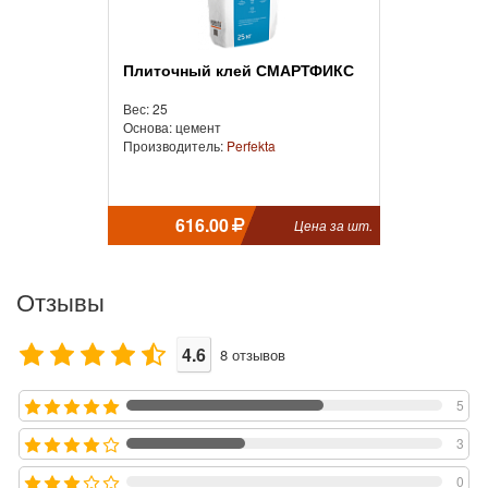
Плиточный клей СМАРТФИКС
Вес: 25
Основа: цемент
Производитель:
Perfekta
616.00
Цена за шт.
Отзывы
4.6
8
отзывов
5
3
0