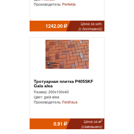
Производитель:
Perfekta
Цена за шт.
1242.00
(с доставкой)
Тротуарная плитка P405SKF
Gala alea
Размер: 200x100x40
Цвет: gala alea
Производитель:
Feldhaus
2
Цена за м
0.91
(самовывоз)