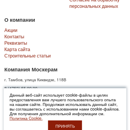
персональных данных
О компании
Акции
Контакты
Реквизиты
Карта сайта
Строительные статьи
Компания Москерам
г. Тамбов, улица Киквидзе, 118В
8 (4752) 55 99 90
Данный веб-сайт использует cookie-файлы в целях
предоставления вам лучшего пользовательского опыта
© 2010-2026 Москерам
на нашем сайте. Продолжая использовать данный сайт,
Указанные на сайте цены не являются публичной офертой (ст.435 ГК
вы соглашаетесь с использованием нами cookie-файлов.
РФ).
Для получения дополнительной информации см.
Стоимость и наличие товара просьба уточнять в офисах продаж....
Политика Cookie.
ПРИНЯТЬ