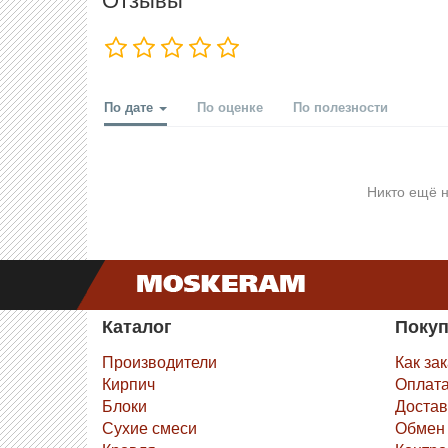
По дате
По оценке
По полезности
Никто ещё н
Каталог
Поку
Производители
Как за
Кирпич
Оплат
Блоки
Достав
Сухие смеси
Обмен 