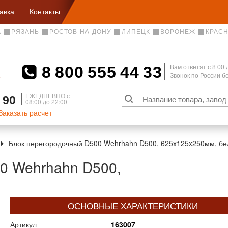
авка
Контакты
А
РЯЗАНЬ
РОСТОВ-НА-ДОНУ
ЛИПЕЦК
ВОРОНЕЖ
КРАС
8 800 555 44 33
Вам ответят c 8:00 
Звонок по России 
А
ЕЖЕДНЕВНО с
 90
08:00 до 22:00
Заказать расчет
Блок перегородочный D500 Wehrhahn D500, 625x125x250мм, б
0 Wehrhahn D500,
ОСНОВНЫЕ ХАРАКТЕРИСТИКИ
Артикул
163007