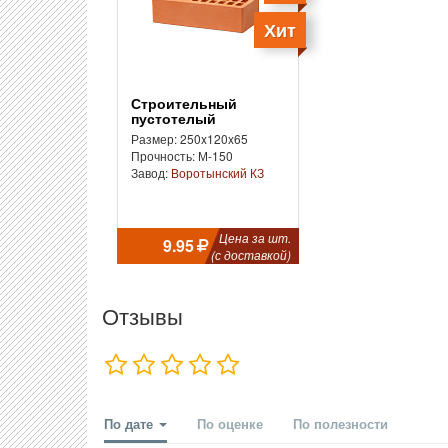
Хит
Строительный
пустотелый
Размер: 250x120x65
Прочность: М-150
Завод:
Воротынский КЗ
Цена за шт.
9.95
(с доставкой)
Отзывы
По дате
По оценке
По полезности