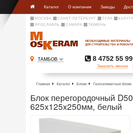
Каталог
О компании
Заводы
Дост
МОСКВА
САНКТ-ПЕТЕРБУРГ
ТУЛА
КАЛУГ
ЯРОСЛАВЛЬ
САМАРА
ТЮМЕНЬ
НЕОБХОДИМЫЕ МАТЕРИАЛЫ
ДЛЯ СТРОИТЕЛЬСТВА И РЕМОНТ
8 4752 55 99
ТАМБОВ
Заказать звонок
Главная
Каталог
Блоки
Газосиликатные блоки
Блок перегородочный D50
625x125x250мм, белый