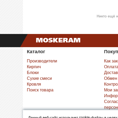
Никто ещё н
Каталог
Поку
Производители
Как за
Кирпич
Оплат
Блоки
Достав
Сухие смеси
Обмен 
Кровля
Контро
Поиск товара
Мои за
Инфор
Соглас
персон
Данный веб-сайт использует cookie-файлы в целя
Указанные на сайте цены 