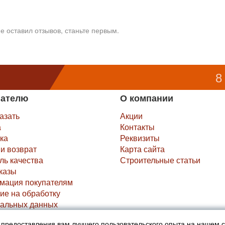
е оставил отзывов, станьте первым.
8
пателю
О компании
казать
Акции
а
Контакты
ка
Реквизиты
и возврат
Карта сайта
ль качества
Строительные статьи
казы
мация покупателям
ие на обработку
альных данных
х предоставления вам лучшего пользовательского опыта на нашем 
не являются публичной офертой (ст.435 ГК РФ).