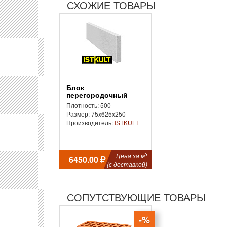
СХОЖИЕ ТОВАРЫ
Блок
перегородочный
D500 ISTKULT
Плотность: 500
Размер: 75x625x250
Производитель:
ISTKULT
3
Цена за м
6450.00
(с доставкой)
СОПУТСТВУЮЩИЕ ТОВАРЫ
-%